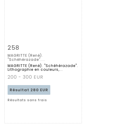
Fiche détaillée
Zoom
258
MAGRITTE (René).
"Schéhérazade"....
MAGRITTE (René). "Schéhérazade".
Lithographie en couleurs,...
200 - 300 EUR
Résultat
280 EUR
Résultats sans frais