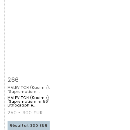
Fiche détaillée
Zoom
266
MALEVITCH (Kasimir).
"Suprematism...
MALEVITCH (Kasimir).
"Suprematism nr 56".
Lithographie...
250 - 300 EUR
Résultat
330 EUR