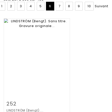
1
2
3
4
5
6
7
8
9
10
Suivant
Fiche détaillée
Zoom
252
LINDSTRÖM (Bengt)....