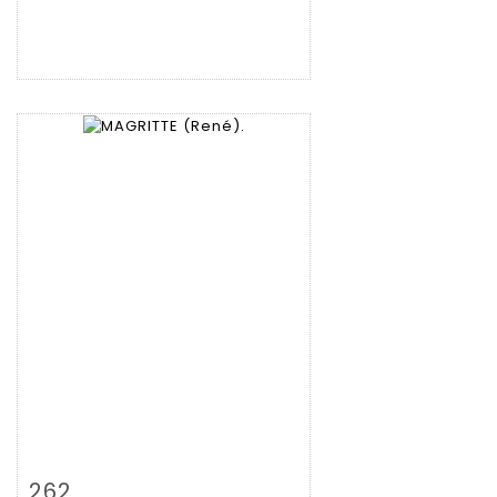
Fiche détaillée
Zoom
262