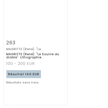
Fiche détaillée
Zoom
263
MAGRITTE (René). "Le...
MAGRITTE (René). "Le Sourire du
diable". Lithographie...
100 - 200 EUR
Résultat
140 EUR
Résultats sans frais