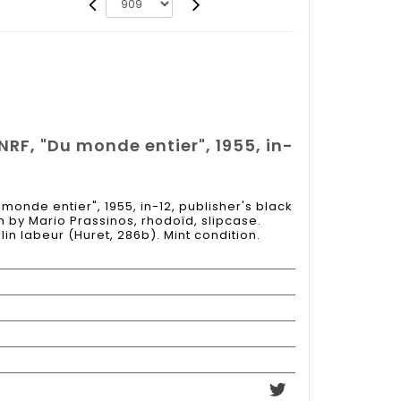
NRF, "Du monde entier", 1955, in-
monde entier", 1955, in-12, publisher's black
n by Mario Prassinos, rhodoïd, slipcase.
n labeur (Huret, 286b). Mint condition.