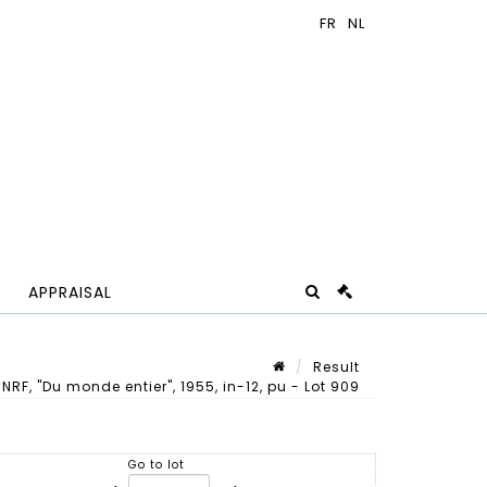
APPRAISAL
Result
RF, "Du monde entier", 1955, in-12, pu - Lot 909
Lot n° 909
Go to lot