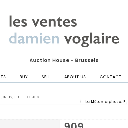
Auction House - Brussels
LTS
BUY
SELL
ABOUT US
CONTACT
 IN-12, PU - LOT 909
La Métamorphose. P., N
909