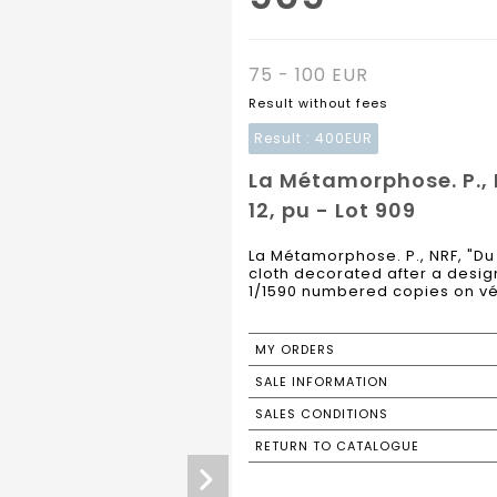
75 - 100 EUR
Result without fees
Result :
400EUR
La Métamorphose. P., 
12, pu - Lot 909
La Métamorphose. P., NRF, "Du 
cloth decorated after a desig
1/1590 numbered copies on véli
MY ORDERS
SALE INFORMATION
SALES CONDITIONS
RETURN TO CATALOGUE