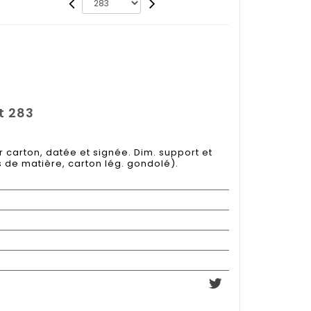
t 283
r carton, datée et signée. Dim. support et
es de matière, carton lég. gondolé).