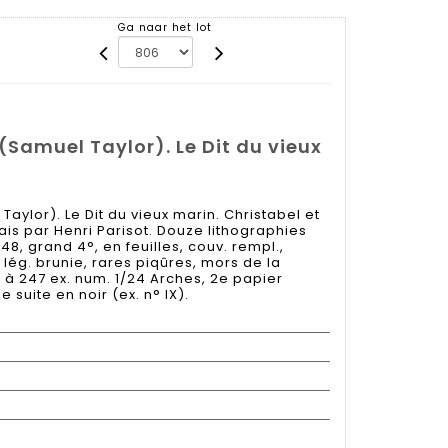
Ga naar het lot
Samuel Taylor). Le Dit du vieux
ylor). Le Dit du vieux marin. Christabel et
ais par Henri Parisot. Douze lithographies
948, grand 4°, en feuilles, couv. rempl.,
 lég. brunie, rares piqûres, mors de la
é à 247 ex. num. 1/24 Arches, 2e papier
suite en noir (ex. n° IX).