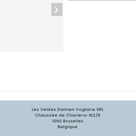
Les Ventes Damien Voglaire SRL
Chaussée de Charleroi 162/8
1060 Bruxelles
Belgique