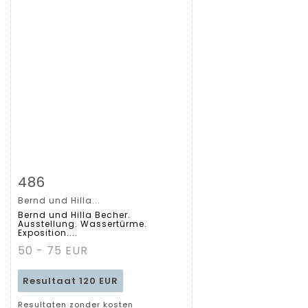
Zoom
486
Bernd und Hilla...
Gedetailleerde
Bernd und Hilla Becher.
Ausstellung. Wassertürme.
Exposition....
fiche
50 - 75 EUR
Resultaat
120 EUR
Resultaten zonder kosten