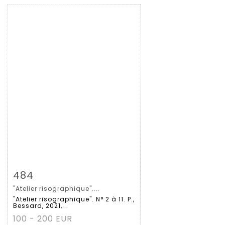
Zoom
484
"Atelier risographique"....
Gedetailleerde
"Atelier risographique". N° 2 à 11. P.,
Bessard, 2021,...
fiche
100 - 200 EUR