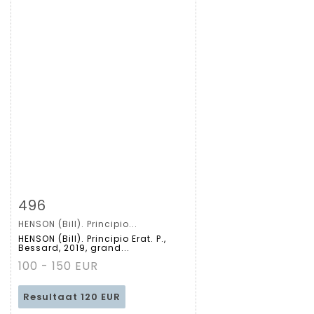
Zoom
496
HENSON (Bill). Principio...
Gedetailleerde
HENSON (Bill). Principio Erat. P.,
Bessard, 2019, grand...
fiche
100 - 150 EUR
Resultaat
120 EUR