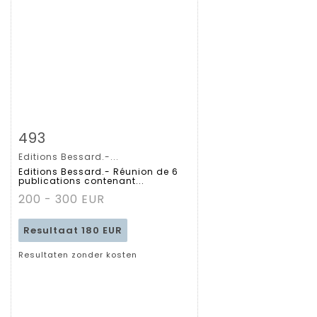
Zoom
493
Editions Bessard.-...
Gedetailleerde
Editions Bessard.- Réunion de 6
publications contenant...
fiche
200 - 300 EUR
Resultaat
180 EUR
Resultaten zonder kosten