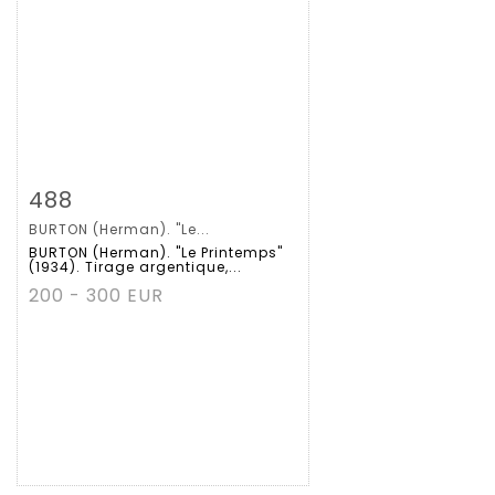
Zoom
488
BURTON (Herman). "Le...
Gedetailleerde
BURTON (Herman). "Le Printemps"
(1934). Tirage argentique,...
fiche
200 - 300 EUR