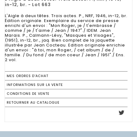
in-12, br. - Lot 663
L'Aigle à deux têtes. Trois actes. P., NRF, 1946, in-12, br.
Édition originale. Exemplaire du service de presse
enrichi d'un envoi : "Mon Roger, je / t'embrasse /
comme / je / t'aime / Jean / 1947"./ IDEM. Jean
Marais. P., Calmann-Lévy, "Masques et Visages",
(1951), in-12, br., jaq. Bien complet de la jaquette
illustrée par Jean Cocteau. Edition originale enrichie
d'un envoi : "à toi, mon Roger, / cet album / de /
famille. / Du fond / de mon coeur / Jean / 1951"./ Ens.
2 vol.
MES ORDRES D'ACHAT
INFORMATIONS SUR LA VENTE
CONDITIONS DE VENTE
RETOURNER AU CATALOGUE