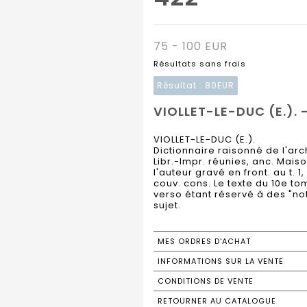
75 - 100 EUR
Résultats sans frais
Résultat :
80EUR
VIOLLET-LE-DUC (E.). -
VIOLLET-LE-DUC (E.).
Dictionnaire raisonné de l'arch
Libr.-Impr. réunies, anc. Maison
l'auteur gravé en front. au t. 1
couv. cons. Le texte du 10e t
verso étant réservé à des "no
sujet.
MES ORDRES D'ACHAT
INFORMATIONS SUR LA VENTE
CONDITIONS DE VENTE
RETOURNER AU CATALOGUE