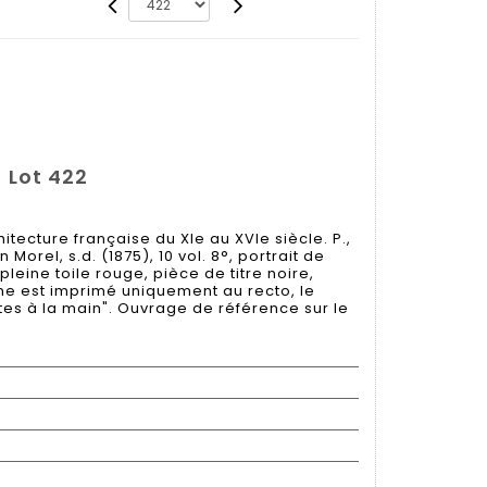
 Lot 422
itecture française du XIe au XVIe siècle. P.,
 Morel, s.d. (1875), 10 vol. 8°, portrait de
, pleine toile rouge, pièce de titre noire,
ome est imprimé uniquement au recto, le
tes à la main". Ouvrage de référence sur le