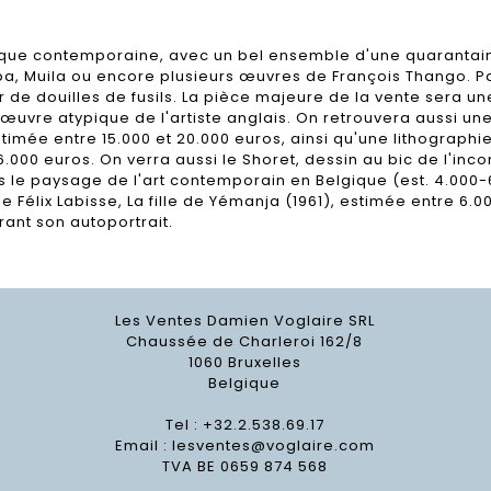
ique contemporaine, avec un bel ensemble d'une quarantaine d
 Muila ou encore plusieurs œuvres de François Thango. Par
ir de douilles de fusils. La pièce majeure de la vente sera 
œuvre atypique de l'artiste anglais. On retrouvera aussi une
timée entre 15.000 et 20.000 euros, ainsi qu'une lithographi
6.000 euros. On verra aussi le Shoret, dessin au bic de l'i
 le paysage de l'art contemporain en Belgique (est. 4.000-
e Félix Labisse, La fille de Yémanja (1961), estimée entre 6.
urant son autoportrait.
Les Ventes Damien Voglaire SRL
Chaussée de Charleroi 162/8
1060 Bruxelles
Belgique
Tel : +32.2.538.69.17
Email :
lesventes@voglaire.com
TVA BE 0659 874 568