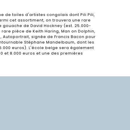
e toiles d'artistes congolais dont Pili Pili,
mi cet assortiment, on trouvera une rare
une gouache de David Hockney (est. 25.000-
 rare pièce de Keith Haring, Man on Dolphin,
e, Autoportrait, signée de Francis Bacon pour
ncontournable Stéphane Mandelbaum, dont les
6.000 euros). L'école belge sera également
000 et 8.000 euros et une des premières