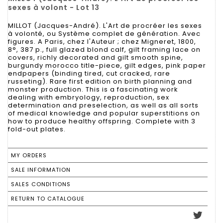
sexes à volont - Lot 13
MILLOT (Jacques-André). L'Art de procréer les sexes
à volonté, ou Système complet de génération. Avec
figures. A Paris, chez l'Auteur ; chez Migneret, 1800,
8°, 387 p., full glazed blond calf, gilt framing lace on
covers, richly decorated and gilt smooth spine,
burgundy morocco title-piece, gilt edges, pink paper
endpapers (binding tired, cut cracked, rare
russeting). Rare first edition on birth planning and
monster production. This is a fascinating work
dealing with embryology, reproduction, sex
determination and preselection, as well as all sorts
of medical knowledge and popular superstitions on
how to produce healthy offspring. Complete with 3
fold-out plates.
MY ORDERS
SALE INFORMATION
SALES CONDITIONS
RETURN TO CATALOGUE