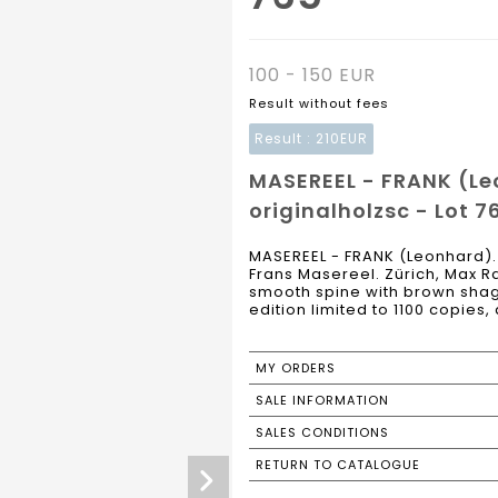
100 - 150 EUR
Result without fees
Result :
210EUR
MASEREEL - FRANK (Le
originalholzsc - Lot 7
MASEREEL - FRANK (Leonhard). 
Frans Masereel. Zürich, Max Rac
smooth spine with brown shagr
edition limited to 1100 copies, 
MY ORDERS
SALE INFORMATION
SALES CONDITIONS
RETURN TO CATALOGUE