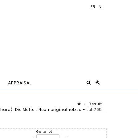
APPRAISAL
Result
ard). Die Mutter. Neun originalholzsc - Lot 765
Lot n° 765
Go to lot