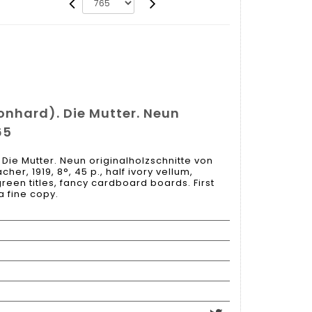
onhard). Die Mutter. Neun
65
Die Mutter. Neun originalholzschnitte von
her, 1919, 8°, 45 p., half ivory vellum,
een titles, fancy cardboard boards. First
a fine copy.