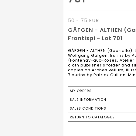
50 - 75 EUR
GÄFGEN - ALTHEN (Gabr
Frontispi - Lot 701
GÄFGEN - ALTHEN (Gabrielle). L
Wolfgang Gäfgen. Burins by Patr
(Fontenay-aux-Roses, Atelier R
cloth publisher's folder and s
copies on Arches vellum, illu
7 burins by Patrick Guillon. Min
MY ORDERS
SALE INFORMATION
SALES CONDITIONS
RETURN TO CATALOGUE