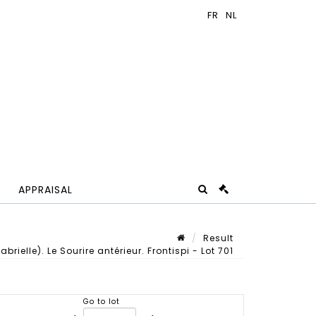
APPRAISAL
Result
ielle). Le Sourire antérieur. Frontispi - Lot 701
Lot n° 701
Go to lot