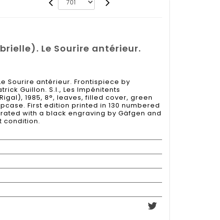
ielle). Le Sourire antérieur.
e Sourire antérieur. Frontispiece by
ick Guillon. S.l., Les Impénitents
igal), 1985, 8°, leaves, filled cover, green
lipcase. First edition printed in 130 numbered
strated with a black engraving by Gäfgen and
t condition.