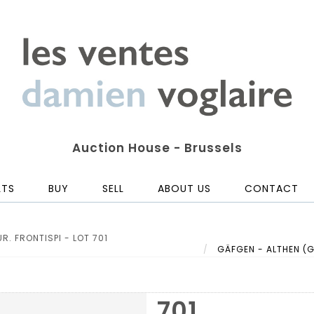
Auction House - Brussels
LTS
BUY
SELL
ABOUT US
CONTACT
R. FRONTISPI - LOT 701
GÄFGEN - ALTHEN (Gabr
701