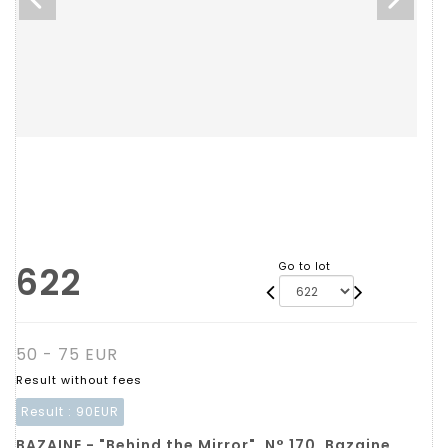
622
Go to lot
50 - 75 EUR
Result without fees
Result :
90EUR
BAZAINE - "Behind the Mirror". N° 170. Bazaine.