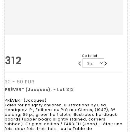
312
Go to lot
30 - 60 EUR
PRÉVERT (Jacques). - Lot 312
PRÉVERT (Jacques).
Tales for naughty children. Illustrations by Elsa
Henriquez. P., Editions du Pré aux Clercs, (1947), 8°
oblong, 69 p., green half cloth, illustrated hardback
boards (upper board slightly stained, corners
rubbed). Original edition / TARDIEU (Jean). Il était une
fois, deux fois, trois fois... ou la Table de