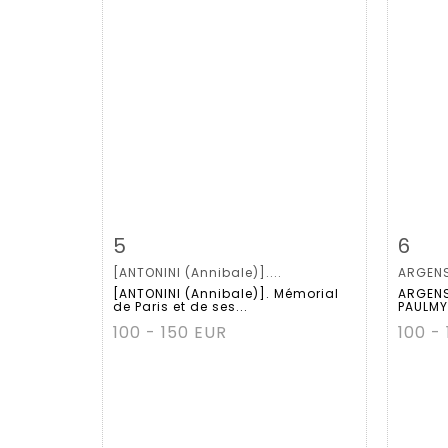
Item detail
Zoom
Ite
5
6
[ANTONINI (Annibale)]....
ARGENS
[ANTONINI (Annibale)]. Mémorial
ARGENS
de Paris et de ses...
PAULMY 
100 - 150 EUR
100 -