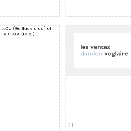
m detail
Zoom
Item detail
Zoo
11