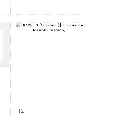
m
Item detail
Zoom
12