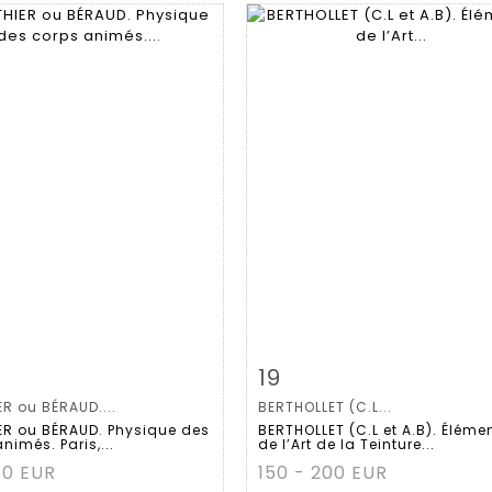
m detail
Zoom
Item detail
Zoo
19
R ou BÉRAUD....
BERTHOLLET (C.L...
ER ou BÉRAUD. Physique des
BERTHOLLET (C.L et A.B). Éléme
nimés. Paris,...
de l’Art de la Teinture...
50 EUR
150 - 200 EUR