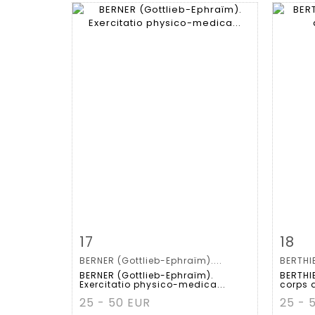
Item detail
Zoom
Ite
17
18
BERNER (Gottlieb-Ephraïm)....
BERTHIE
BERNER (Gottlieb-Ephraïm).
BERTHI
Exercitatio physico-medica...
corps a
25 - 50 EUR
25 - 