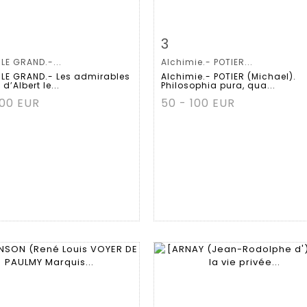
m detail
Zoom
Item detail
Zoo
3
LE GRAND.-...
Alchimie.- POTIER...
 LE GRAND.- Les admirables
Alchimie.- POTIER (Michael).
d’Albert le...
Philosophia pura, qua...
100 EUR
50 - 100 EUR