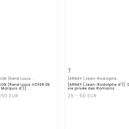
m detail
Zoom
Item detail
Zoo
7
ON (René Louis...
[ARNAY (Jean-Rodolphe...
ON (René Louis VOYER DE
[ARNAY (Jean-Rodolphe d')]. 
Marquis d')]....
vie privée des Romains....
 150 EUR
25 - 50 EUR