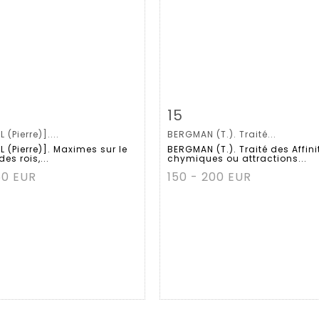
m detail
Zoom
Item detail
Zoo
15
 (Pierre)]....
BERGMAN (T.). Traité...
 (Pierre)]. Maximes sur le
BERGMAN (T.). Traité des Affini
des rois,...
chymiques ou attractions...
50 EUR
150 - 200 EUR