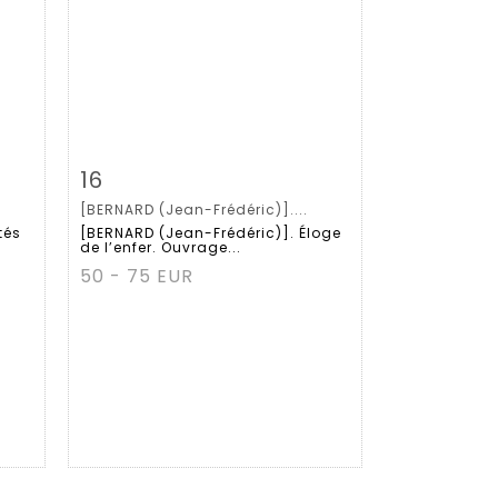
m
Item detail
Zoom
16
[BERNARD (Jean-Frédéric)]....
tés
[BERNARD (Jean-Frédéric)]. Éloge
de l’enfer. Ouvrage...
50 - 75 EUR