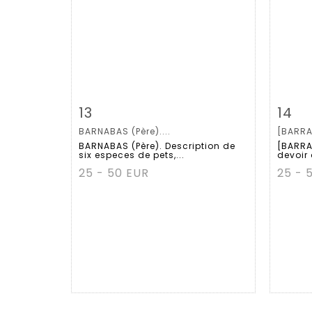
Item detail
Zoom
Ite
13
14
BARNABAS (Père)....
[BARRAL
BARNABAS (Père). Description de
[BARRAL
six especes de pets,...
devoir 
25 - 50 EUR
25 - 