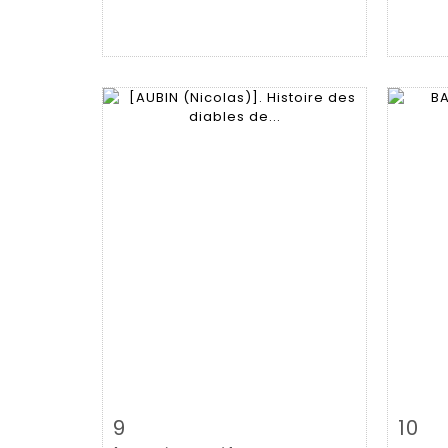
Item detail
Zoom
Ite
9
10