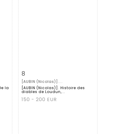
m
Item detail
Zoom
8
[AUBIN (Nicolas)]....
De la
[AUBIN (Nicolas)]. Histoire des
diables de Loudun,...
150 - 200 EUR