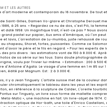
AM ET LES AUTRES
e d'art moderne et contemporain du 16 novembre. De tout et à
es de Saint-Gilles, Damien Vo-glaire et Christophe Derouet m
 en 1986, à 25 ans. « Regardez ce nu de dos, c'est Pili, la fem
 et daté 1958. Un magnifique trait, n'est-ce pas ? Nous avon
re grand pastel sur papier, Aux amis d'Amérique, où l'on peut 
elle et lavis, L'arrestation de Lu-mumba, juste rehaussé de r
me au chapeau, Shoret, fortes, puissantes. Comme ce Salom
sant d'avoir le père et le fils en regard. » Pour les experts d
A des prix divers : les estimations vont de 150 à 8.000 €. Ap
hotos de sa série sur les fous. Sans doute photographiée dan
'origine, voulu par Trivier lui-même. » Estimation : 200 à 500 
d'Antoine d'Agata. Le visage d'une femme en 1 m 85 sur 1 m 3
ien, édité par Magnum. Est : 2 à 3.000 €.
is, il y a Jean Tinguely. L'artiste suisse met de la couleur d
ler chromatiquement le tableau dans les yeux et les esprits
rton, en référence à la sculpture de Calder, L'oreille tourbi
Pontus sur Tinguely, un livre sous forme de mallette comprena
Meta-Matic », une machine en fait. Un livre-objet de 1974. C
abstraction optique de Hor-bath, une toile d'Enrico Castellan