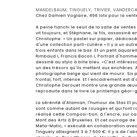
MANDELBAUM, TINGUELY, TRIVIER, VANDERC
Chez Damien Voglaire, 456 lots pour la vent
A peine fianchi le seuil de la salle de vent
vit toujours, et Stéphane, le fils, assassiné
Christophe. « Un pastel sur papier, dédicacé
d'une collection parti-culière.» Il y a un aut
trois enfants dans le bas. Et un petit aquar
Rimbaud I, Francis Bacon I, Portrait d'hom
dessiné au stylo à bille bleu. «C'est intéres
un des trésors qu'ils mettent aux enchères. 
photographe belge qui vient de mourir. Six p
frontal, fort, intense. Et l'encadrement est d
Christophe Derouet montre une grande œuvre 
reproduite dans le livre Le printemps géor-g
La sérénité d'Atamian, l'humour de Stas Et pu
sont comme autant de rouages et qui font rou
réalisé cette Composi-tion, à l'encre, sur ca
Mont des Arts à Bruxelles. Et cet ouvrage de 
Meta-Matic, « exécuté en collaboration avec 
Tinguely atteignent 3 à 7.500 €. Il y a de l'