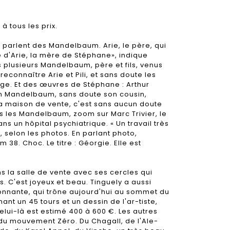
 tous les prix.
e parlent des Mandelbaum. Arie, le père, qui
me d'Arie, la mère de Stéphane», indique
s plusieurs Mandelbaum, père et fils, venus
reconnaître Arie et Pili, et sans doute les
ouge. Et des œuvres de Stéphane : Arthur
on Mandelbaum, sans doute son cousin,
e la maison de vente, c'est sans aucun doute
rès les Mandelbaum, zoom sur Marc Trivier, le
s un hôpital psychiatrique. « Un travail très
€, selon les photos. En parlant photo,
8. Choc. Le titre : Géorgie. Elle est
ans la salle de vente avec ses cercles qui
. C'est joyeux et beau. Tinguely a aussi
llonnante, qui trône aujourd'hui au sommet du
nt un 45 tours et un dessin de l'ar-tiste,
elui-là est estimé 400 à 600 €. Les autres
i, du mouvement Zéro. Du Chagall, de l'Ale-