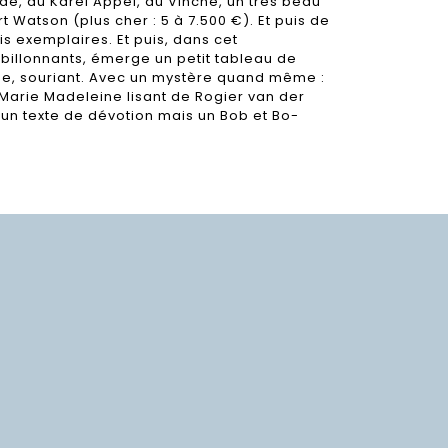
de, du Karel Appel, du Vinche, un très beau
 Watson (plus cher : 5 à 7.500 €). Et puis de
s exemplaires. Et puis, dans cet
billonnants, émerge un petit tableau de
lme, souriant. Avec un mystère quand même :
 Marie Madeleine lisant de Rogier van der
 un texte de dévotion mais un Bob et Bo-