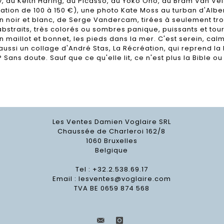
y, du Keith Haring, du Picasso, du Yoko Ono, du Bram Van Vel
ation de 100 à 150 €), une photo Kate Moss au turban d'Albert
 noir et blanc, de Serge Vandercam, tirées à seulement troi
straits, très colorés ou sombres panique, puissants et tour
 maillot et bonnet, les pieds dans la mer. C'est serein, ca
aussi un collage d'André Stas, La Récréation, qui reprend la
ns doute. Sauf que ce qu'elle lit, ce n'est plus la Bible ou
Les Ventes Damien Voglaire SRL
Chaussée de Charleroi 162/8
1060 Bruxelles
Belgique
Tel : +32.2.538.69.17
Email :
lesventes@voglaire.com
TVA BE 0659 874 568