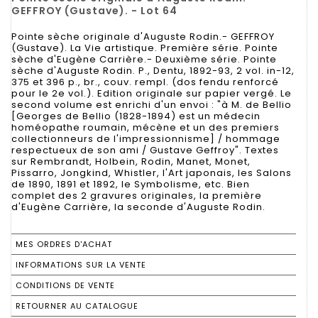
GEFFROY (Gustave). - Lot 64
Pointe sèche originale d'Auguste Rodin.- GEFFROY
(Gustave). La Vie artistique. Première série. Pointe
sèche d'Eugène Carrière.- Deuxième série. Pointe
sèche d'Auguste Rodin. P., Dentu, 1892-93, 2 vol. in-12,
375 et 396 p., br., couv. rempl. (dos fendu renforcé
pour le 2e vol.). Edition originale sur papier vergé. Le
second volume est enrichi d'un envoi : "à M. de Bellio
[Georges de Bellio (1828-1894) est un médecin
homéopathe roumain, mécène et un des premiers
collectionneurs de l'impressionnisme] / hommage
respectueux de son ami / Gustave Geffroy". Textes
sur Rembrandt, Holbein, Rodin, Manet, Monet,
Pissarro, Jongkind, Whistler, l'Art japonais, les Salons
de 1890, 1891 et 1892, le Symbolisme, etc. Bien
complet des 2 gravures originales, la première
d'Eugène Carrière, la seconde d'Auguste Rodin.
MES ORDRES D'ACHAT
INFORMATIONS SUR LA VENTE
CONDITIONS DE VENTE
RETOURNER AU CATALOGUE