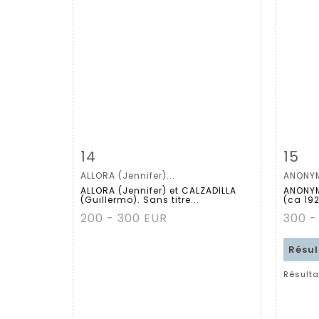
Fiche détaillée
Zoom
Fiche
14
15
ALLORA (Jennifer)...
ANONYM
ALLORA (Jennifer) et CALZADILLA
ANONYM
(Guillermo). Sans titre...
(ca 192
200 - 300 EUR
300 -
Résu
Résulta