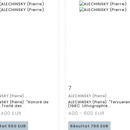
 détaillée
Zoom
Fiche détaillée
Zoo
7
SKY (Pierre)....
ALECHINSKY (Pierre)....
SKY (Pierre). "Honoré de
ALECHINSKY (Pierre). "Tervueren
 Traité des...
(1981). Lithographie...
 400 EUR
400 - 600 EUR
ltat
550 EUR
Résultat
750 EUR