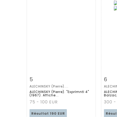
Fiche détaillée
Zoom
Fiche
5
6
ALECHINSKY (Pierre)....
ALECHIN
ALECHINSKY (Pierre). "Exprlmntl 4"
ALECHIN
(1967). Affiche...
Balzac,
75 - 100 EUR
300 -
Résultat
190 EUR
Résu