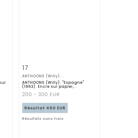
m
Fiche détaillée
Zoom
17
ANTHOONS (Willy)....
sur
ANTHOONS (Willy). "Espagne"
(1963). Encre sur papier,...
200 - 300 EUR
Résultat
450 EUR
Résultats sans frais