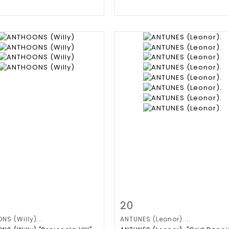
 détaillée
Zoom
Fiche détaillée
Zoo
20
S (Willy)...
ANTUNES (Leonor)....