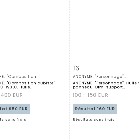
 détaillée
Zoom
Fiche détaillée
Zoo
16
E. "Composition...
ANONYME. "Personnage"....
E. "Composition cubiste"
ANONYME. "Personnage". Huile 
0-1930). Huile...
panneau. Dim. support...
 400 EUR
100 - 150 EUR
ltat
950 EUR
Résultat
160 EUR
ts sans frais
Résultats sans frais