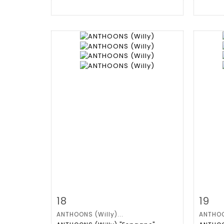
Fiche détaillée
Zoom
Fiche
18
19
ANTHOONS (Willy)...
ANTHOON