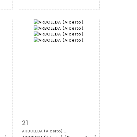
m
Fiche détaillée
Zoom
21
ARBOLEDA (Alberto)....