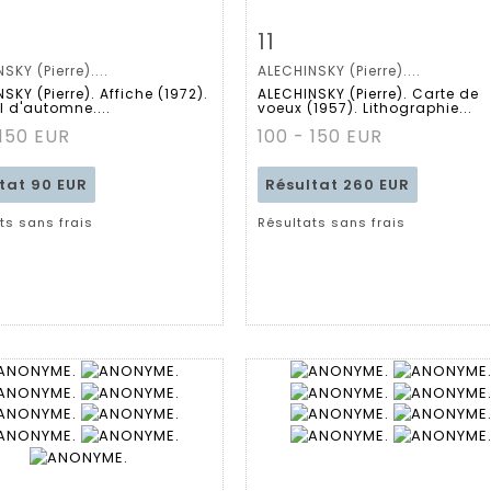
 détaillée
Zoom
Fiche détaillée
Zoo
11
SKY (Pierre)....
ALECHINSKY (Pierre)....
SKY (Pierre). Affiche (1972).
ALECHINSKY (Pierre). Carte de
l d'automne....
voeux (1957). Lithographie...
 150 EUR
100 - 150 EUR
ltat
90 EUR
Résultat
260 EUR
ts sans frais
Résultats sans frais