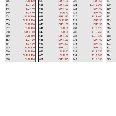
545
EUR 140
633
EUR 190
721
EUR 50
807
547
EUR 25
635
EUR 130
724
EUR 1.300
809
548
EUR 40
636
EUR 700
725
EUR 60
810
549
EUR 40
637
EUR 70
726
EUR 65
811
554
EUR 160
638
EUR 280
727
EUR 400
812
555
EUR 1.200
639
EUR 110
728
EUR 50
813
556
EUR 900
640
EUR 130
729
EUR 50
814
557
EUR 100
641
EUR 50
730
EUR 375
816
558
EUR 7.500
642
EUR 90
731
EUR 450
817
560
EUR 450
644
EUR 150
732
EUR 120
818
563
EUR 90
645
EUR 130
733
EUR 60
820
564
EUR 90
646
EUR 200
734
EUR 50
821
565
EUR 170
648
EUR 100
735
EUR 40
822
566
EUR 160
649
EUR 90
738
EUR 250
823
567
EUR 1.100
650
EUR 40
739
EUR 280
824
568
EUR 160
651
EUR 325
740
EUR 135
825