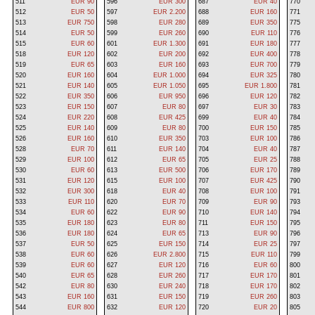
511
EUR 90
596
EUR 300
687
EUR 40
770
512
EUR 50
597
EUR 2.200
688
EUR 160
771
513
EUR 750
598
EUR 280
689
EUR 350
775
514
EUR 50
599
EUR 260
690
EUR 110
776
515
EUR 60
601
EUR 1.300
691
EUR 180
777
518
EUR 120
602
EUR 200
692
EUR 400
778
519
EUR 65
603
EUR 160
693
EUR 700
779
520
EUR 160
604
EUR 1.000
694
EUR 325
780
521
EUR 140
605
EUR 1.050
695
EUR 1.800
781
522
EUR 350
606
EUR 950
696
EUR 120
782
523
EUR 150
607
EUR 80
697
EUR 30
783
524
EUR 220
608
EUR 425
699
EUR 40
784
525
EUR 140
609
EUR 80
700
EUR 150
785
526
EUR 160
610
EUR 350
703
EUR 100
786
528
EUR 70
611
EUR 140
704
EUR 40
787
529
EUR 100
612
EUR 65
705
EUR 25
788
530
EUR 60
613
EUR 500
706
EUR 170
789
531
EUR 120
615
EUR 100
707
EUR 425
790
532
EUR 300
618
EUR 40
708
EUR 100
791
533
EUR 110
620
EUR 70
709
EUR 90
793
534
EUR 60
622
EUR 90
710
EUR 140
794
535
EUR 180
623
EUR 80
711
EUR 150
795
536
EUR 180
624
EUR 65
713
EUR 90
796
537
EUR 50
625
EUR 150
714
EUR 25
797
538
EUR 60
626
EUR 2.800
715
EUR 110
799
539
EUR 60
627
EUR 120
716
EUR 60
800
540
EUR 65
628
EUR 260
717
EUR 170
801
542
EUR 80
630
EUR 240
718
EUR 170
802
543
EUR 160
631
EUR 150
719
EUR 260
803
544
EUR 800
632
EUR 120
720
EUR 20
805