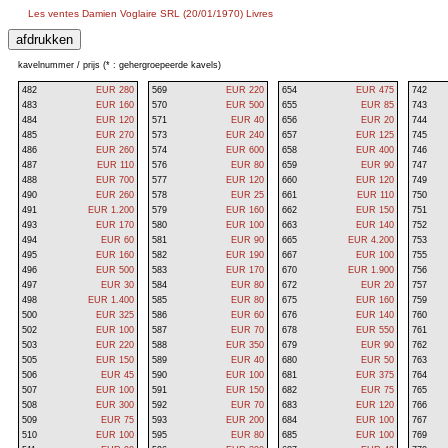
Les ventes Damien Voglaire SRL (20/01/1970) Livres
kavelnummer / prijs (* : gehergroepeerde kavels)
482
EUR 280
569
EUR 220
654
EUR 475
742
483
EUR 160
570
EUR 500
655
EUR 85
743
484
EUR 120
571
EUR 40
656
EUR 20
744
485
EUR 270
573
EUR 240
657
EUR 125
745
486
EUR 260
574
EUR 600
658
EUR 400
746
487
EUR 110
576
EUR 80
659
EUR 90
747
488
EUR 700
577
EUR 120
660
EUR 120
749
490
EUR 260
578
EUR 25
661
EUR 110
750
491
EUR 1.200
579
EUR 160
662
EUR 150
751
493
EUR 170
580
EUR 100
663
EUR 140
752
494
EUR 60
581
EUR 90
665
EUR 4.200
753
495
EUR 160
582
EUR 190
667
EUR 100
755
496
EUR 500
583
EUR 170
670
EUR 1.900
756
497
EUR 30
584
EUR 80
672
EUR 20
757
498
EUR 1.400
585
EUR 80
675
EUR 160
759
500
EUR 325
586
EUR 60
676
EUR 140
760
502
EUR 100
587
EUR 70
678
EUR 550
761
503
EUR 220
588
EUR 350
679
EUR 90
762
505
EUR 150
589
EUR 40
680
EUR 50
763
506
EUR 45
590
EUR 100
681
EUR 375
764
507
EUR 100
591
EUR 150
682
EUR 75
765
508
EUR 300
592
EUR 70
683
EUR 120
766
509
EUR 75
593
EUR 200
684
EUR 100
767
510
EUR 100
595
EUR 80
685
EUR 100
769