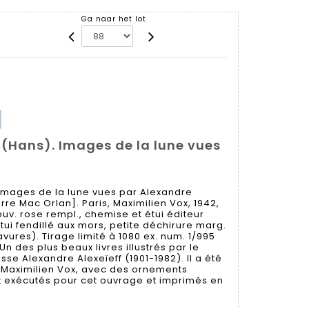
Ga naar het lot
(Hans). Images de la lune vues
 Images de la lune vues par Alexandre
erre Mac Orlan]. Paris, Maximilien Vox, 1942,
couv. rose rempl., chemise et étui éditeur
étui fendillé aux mors, petite déchirure marg.
vures). Tirage limité à 1080 ex. num. 1/995
Un des plus beaux livres illustrés par le
sse Alexandre Alexeïeff (1901-1982). Il a été
aximilien Vox, avec des ornements
 exécutés pour cet ouvrage et imprimés en