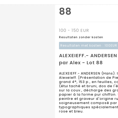
88
100 - 150 EUR
Resultaten zonder kosten
Resultaten met kosten :
100EUR
ALEXEIEFF.- ANDERSEN 
par Alex - Lot 88
ALEXEIEFF.- ANDERSEN (Hans).
Alexeïeff. [Présentation de Pi
grand 4°, 153 p., en feuilles, 
(étui taché et bruni, dos de l'
sur la couv., décharge des gra
papier à la forme pur chiffon. 
peintre et graveur d'origine ru
soigneusement composé par M
typographiques spécialement
rose et bleu.