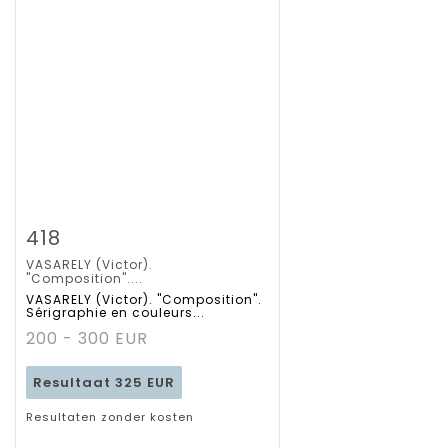
Zoom
418
VASARELY (Victor).
Gedetailleerde
"Composition"....
VASARELY (Victor). "Composition".
Sérigraphie en couleurs...
fiche
200 - 300 EUR
Resultaat
325 EUR
Resultaten zonder kosten