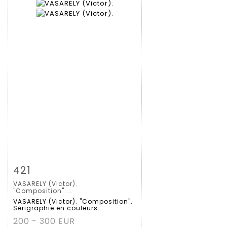
Zoom
421
VASARELY (Victor).
Gedetailleerde
"Composition"....
VASARELY (Victor). "Composition".
Sérigraphie en couleurs...
fiche
200 - 300 EUR