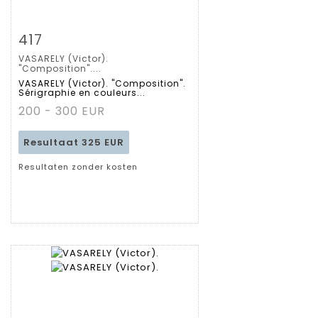
Zoom
417
VASARELY (Victor).
Gedetailleerde
"Composition"....
VASARELY (Victor). "Composition".
Sérigraphie en couleurs...
fiche
200 - 300 EUR
Resultaat
325 EUR
Resultaten zonder kosten