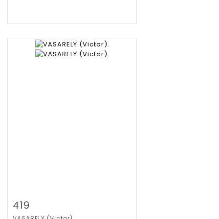
Zoom
419
VASARELY (Victor).