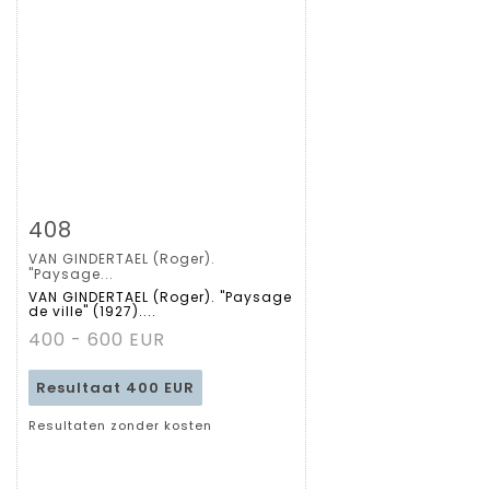
Zoom
408
VAN GINDERTAEL (Roger).
Gedetailleerde
"Paysage...
VAN GINDERTAEL (Roger). "Paysage
de ville" (1927)....
fiche
400 - 600 EUR
Resultaat
400 EUR
Resultaten zonder kosten