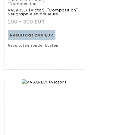
Gedetailleerde
"Composition"....
VASARELY (Victor). "Composition".
Sérigraphie en couleurs...
fiche
200 - 300 EUR
Resultaat
240 EUR
Resultaten zonder kosten