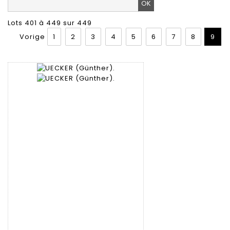
Lots 401 à 449 sur 449
Vorige
1
2
3
4
5
6
7
8
9