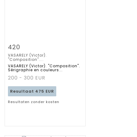
Zoom
420
VASARELY (Victor).
Gedetailleerde
"Composition"....
VASARELY (Victor). "Composition".
Sérigraphie en couleurs...
fiche
200 - 300 EUR
Resultaat
475 EUR
Resultaten zonder kosten