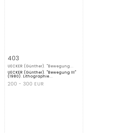
Zoom
403
UECKER (Günther). "Bewegung...
Gedetailleerde
UECKER (Günther). "Bewegung III"
(1980). Lithographie...
fiche
200 - 300 EUR