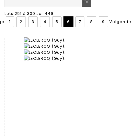
Lots 251 à 300 sur 449
ge
1
2
3
4
5
6
7
8
9
Volgende