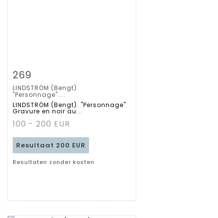
Zoom
269
LINDSTRÖM (Bengt).
Gedetailleerde
"Personnage"....
LINDSTRÖM (Bengt). "Personnage".
Gravure en noir au...
fiche
100 - 200 EUR
Resultaat
200 EUR
Resultaten zonder kosten