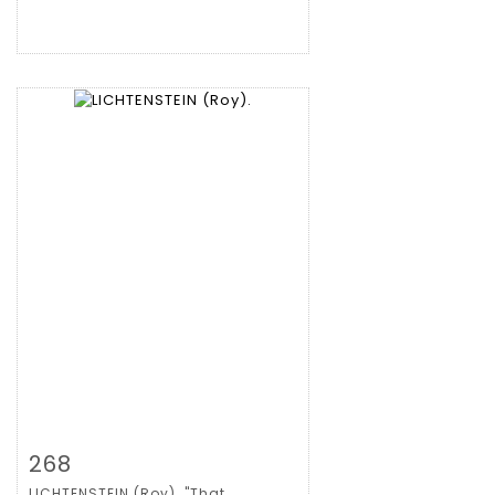
Zoom
268
LICHTENSTEIN (Roy). "That...