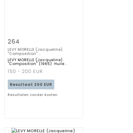
Zoom
264
LEVY MORELLE (Jacqueline).
Gedetailleerde
"Composition"...
LEVY MORELLE (Jacqueline).
"Composition" (1965). Huile...
fiche
150 - 200 EUR
Resultaat
200 EUR
Resultaten zonder kosten