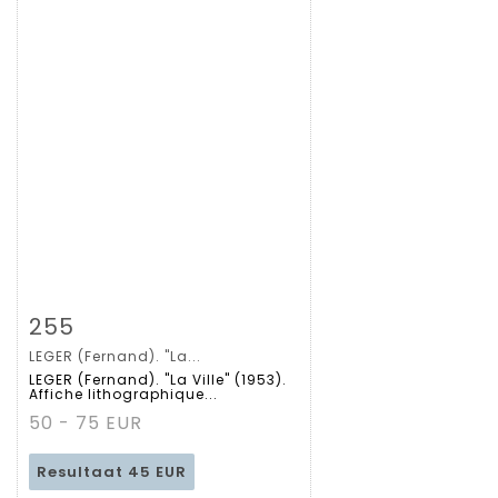
Zoom
255
LEGER (Fernand). "La...
Gedetailleerde
LEGER (Fernand). "La Ville" (1953).
Affiche lithographique...
fiche
50 - 75 EUR
Resultaat
45 EUR