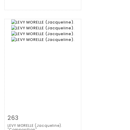
Zoom
263
LEVY MORELLE (Jacqueline).
Gedetailleerde
"Composition"...