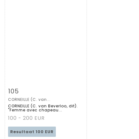
Zoom
105
CORNEILLE (C. van...
Gedetailleerde
CORNEILLE (C. van Beverloo, dit).
"Femme avec chapeau...
fiche
100 - 200 EUR
Resultaat
100 EUR