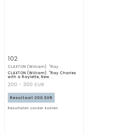
Zoom
102
CLAXTON (William). "Ray...
Gedetailleerde
CLAXTON (William). "Ray Charles
with a Raylette, New...
fiche
200 - 300 EUR
Resultaat
200 EUR
Resultaten zonder kosten