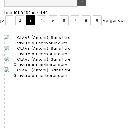
Lots 101 à 150 sur 449
ge
1
2
3
4
5
6
7
8
9
Volgende