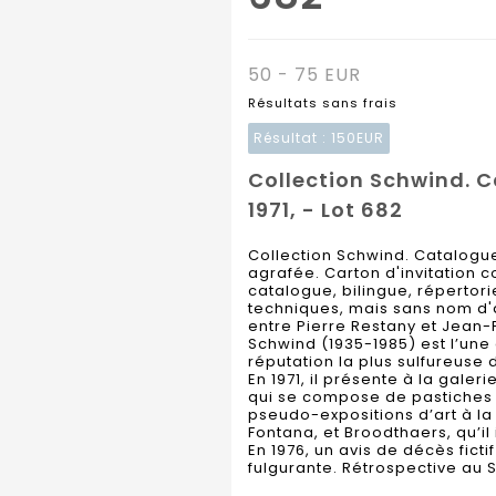
50 - 75 EUR
Résultats sans frais
Résultat :
150EUR
Collection Schwind. Ca
1971, - Lot 682
Collection Schwind. Catalogue. 
agrafée. Carton d'invitation 
catalogue, bilingue, répertor
techniques, mais sans nom d'a
entre Pierre Restany et Jean-
Schwind (1935-1985) est l’une 
réputation la plus sulfureuse 
En 1971, il présente à la galeri
qui se compose de pastiches d
pseudo-expositions d’art à la 
Fontana, et Broodthaers, qu’il
En 1976, un avis de décès fict
fulgurante. Rétrospective au S