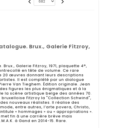
talogue. Brux., Galerie Fitzroy,
Brux., Galerie Fitzroy, 1971, plaquette 4°,
contrecollé en tête de volume. Ce rare
ie 20 œuvres donnant leurs descriptions
rtistes. Il est complété par un dialogue
Pierre Van Tieghem. Édition originale. Jean
des figures les plus énigmatiques et à la
de la scène artistique belge des années 70.
e bruxelloise Fitzroy la "Collection Schwind",
es nouveaux réalistes. Il réalise des
mode, entre autres, l’arte povera, Christo,
 intitule « hommages » ou « appropriations ».
if met fin à une carrière brève mais
.M.A.K. à Gand en 2014-15. Rare.