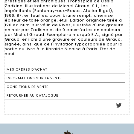
prestiges et les chroniques. Frontispice de Ossip
Zadkine. Illustrations de Michel Giraud. S.l., Les
Impénitents (Fontenay-aux-Roses, Atelier Rigal),
1966, 8°, en feuilles, couv. brune rempl., chemise
éditeur de toile orange, étui. Edition originale tirée à
120 ex. num. sur vélin de Rives, illustrée d'une gravure
en noir par Zadkine et de 9 eaux-fortes en couleurs
par Michel Giraud. Exemplaire marqué E.A., signé par
Giraud, enrichi d'une gravure en couleurs de Giraud,
signée, ainsi que de l'invitation typographiée pour la
sortie du livre à la librairie Nicaise à Paris. Etat de
neuf.
MES ORDRES D'ACHAT
INFORMATIONS SUR LA VENTE
CONDITIONS DE VENTE
RETOURNER AU CATALOGUE