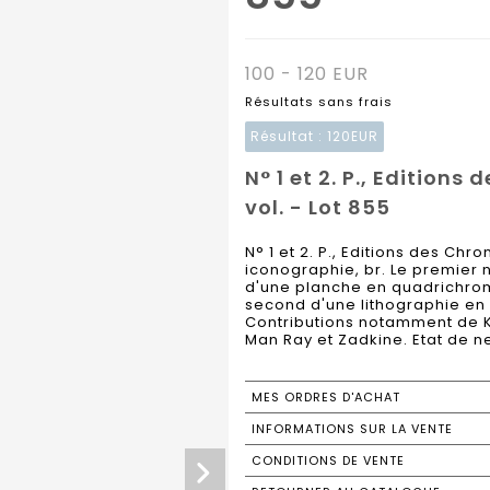
100 - 120 EUR
Résultats sans frais
Résultat :
120EUR
N° 1 et 2. P., Editions
vol. - Lot 855
N° 1 et 2. P., Editions des Chro
iconographie, br. Le premier 
d'une planche en quadrichrom
second d'une lithographie en 
Contributions notamment de Ka
Man Ray et Zadkine. Etat de ne
MES ORDRES D'ACHAT
INFORMATIONS SUR LA VENTE
CONDITIONS DE VENTE