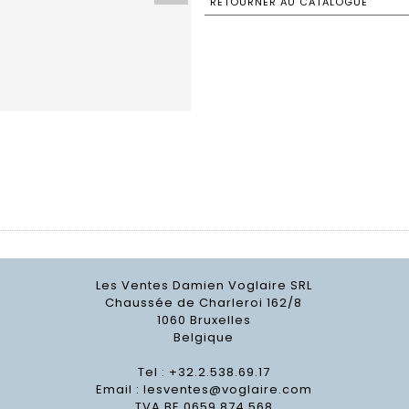
RETOURNER AU CATALOGUE
Les Ventes Damien Voglaire SRL
Chaussée de Charleroi 162/8
1060 Bruxelles
Belgique
Tel : +32.2.538.69.17
Email :
lesventes@voglaire.com
TVA BE 0659 874 568