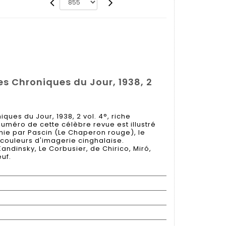
 des Chroniques du Jour, 1938, 2
niques du Jour, 1938, 2 vol. 4°, riche
numéro de cette célèbre revue est illustré
ie par Pascin (Le Chaperon rouge), le
couleurs d'imagerie cinghalaise.
ndinsky, Le Corbusier, de Chirico, Miró,
uf.