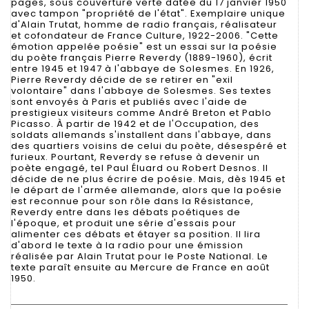
pages, sous couverture verte datée du 17 janvier 1950
avec tampon "propriété de l'état". Exemplaire unique
d'Alain Trutat, homme de radio français, réalisateur
et cofondateur de France Culture, 1922-2006. "Cette
émotion appelée poésie" est un essai sur la poésie
du poète français Pierre Reverdy (1889-1960), écrit
entre 1945 et 1947 à l'abbaye de Solesmes. En 1926,
Pierre Reverdy décide de se retirer en "exil
volontaire" dans l'abbaye de Solesmes. Ses textes
sont envoyés à Paris et publiés avec l'aide de
prestigieux visiteurs comme André Breton et Pablo
Picasso. À partir de 1942 et de l'Occupation, des
soldats allemands s'installent dans l'abbaye, dans
des quartiers voisins de celui du poète, désespéré et
furieux. Pourtant, Reverdy se refuse à devenir un
poète engagé, tel Paul Éluard ou Robert Desnos. Il
décide de ne plus écrire de poésie. Mais, dès 1945 et
le départ de l'armée allemande, alors que la poésie
est reconnue pour son rôle dans la Résistance,
Reverdy entre dans les débats poétiques de
l'époque, et produit une série d'essais pour
alimenter ces débats et étayer sa position. Il lira
d'abord le texte à la radio pour une émission
réalisée par Alain Trutat pour le Poste National. Le
texte paraît ensuite au Mercure de France en août
1950.