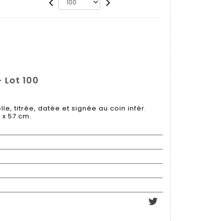
 Lot 100
le, titrée, datée et signée au coin infér.
7 x 57 cm.