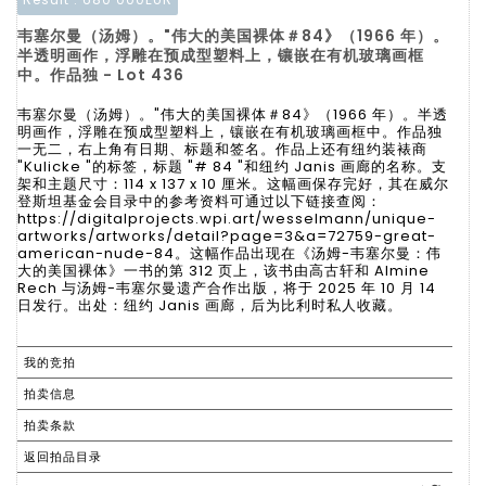
韦塞尔曼（汤姆）。"伟大的美国裸体＃84》（1966 年）。
半透明画作，浮雕在预成型塑料上，镶嵌在有机玻璃画框
中。作品独 - Lot 436
韦塞尔曼（汤姆）。"伟大的美国裸体＃84》（1966 年）。半透
明画作，浮雕在预成型塑料上，镶嵌在有机玻璃画框中。作品独
一无二，右上角有日期、标题和签名。作品上还有纽约装裱商
"Kulicke "的标签，标题 "# 84 "和纽约 Janis 画廊的名称。支
架和主题尺寸：114 x 137 x 10 厘米。这幅画保存完好，其在威尔
登斯坦基金会目录中的参考资料可通过以下链接查阅：
https://digitalprojects.wpi.art/wesselmann/unique-
artworks/artworks/detail?page=3&a=72759-great-
american-nude-84。这幅作品出现在《汤姆-韦塞尔曼：伟
大的美国裸体》一书的第 312 页上，该书由高古轩和 Almine
Rech 与汤姆-韦塞尔曼遗产合作出版，将于 2025 年 10 月 14
日发行。出处：纽约 Janis 画廊，后为比利时私人收藏。
我的竞拍
拍卖信息
拍卖条款
返回拍品目录