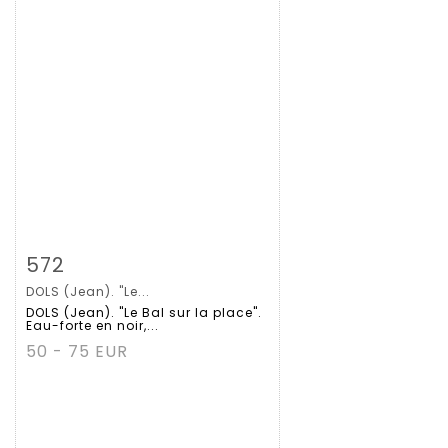
拍品详情
查看大图
572
DOLS (Jean). "Le...
DOLS (Jean). "Le Bal sur la place".
Eau-forte en noir,...
50 - 75 EUR