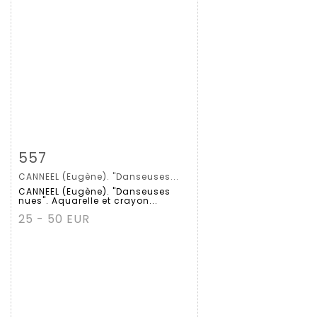
拍品详情
查看大图
557
CANNEEL (Eugène). "Danseuses...
CANNEEL (Eugène). "Danseuses
nues". Aquarelle et crayon...
25 - 50 EUR