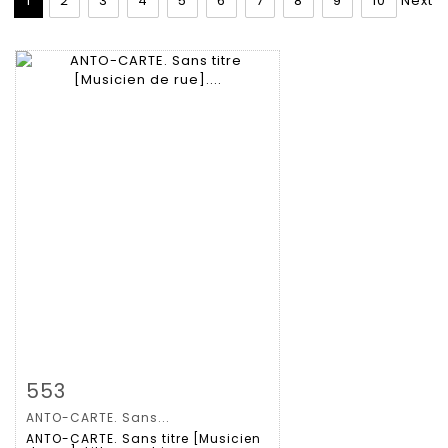
1
2
3
4
5
6
7
8
9
10
Next
拍品详情
查看大图
553
ANTO-CARTE. Sans...
ANTO-CARTE. Sans titre [Musicien