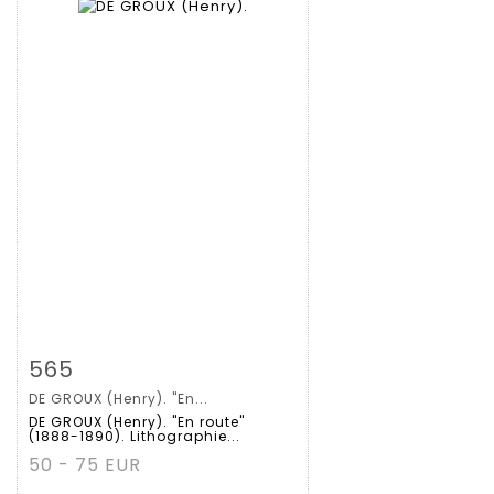
拍品详情
查看大图
565
DE GROUX (Henry). "En...
DE GROUX (Henry). "En route"
(1888-1890). Lithographie...
50 - 75 EUR