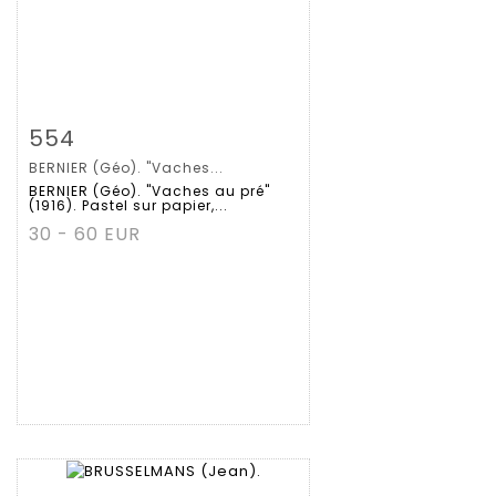
拍品详情
查看大图
554
BERNIER (Géo). "Vaches...
BERNIER (Géo). "Vaches au pré"
(1916). Pastel sur papier,...
30 - 60 EUR